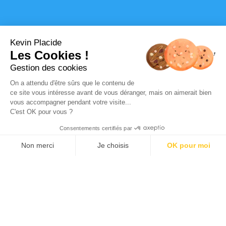
Kevin Placide
Les Cookies !
Gestion des cookies
On a attendu d'être sûrs que le contenu de
ce site vous intéresse avant de vous déranger, mais on aimerait bien
vous accompagner pendant votre visite...
C'est OK pour vous ?
Consentements certifiés par
Non merci
Je choisis
OK pour moi
Plateforme de Gestion du Consentement : Personnalisez vos Options
Axeptio consent
Notre plateforme vous permet d'adapter et de gérer vos paramètres de 