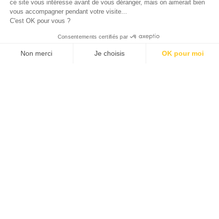
ce site vous intéresse avant de vous déranger, mais on aimerait bien
vous accompagner pendant votre visite...
C'est OK pour vous ?
Consentements certifiés par
Non merci
Je choisis
OK pour moi
Plateforme de Gestion du Consentement : Personnalisez vos Options
Axeptio consent
Notre plateforme vous permet d'adapter et de gérer vos paramètres de 