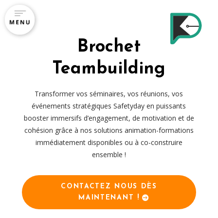
Brochet
Teambuilding
A
c
Transformer vos séminaires, vos réunions, vos
c
événements stratégiques Safetyday en puissants
booster immersifs d’engagement, de motivation et de
u
cohésion grâce à nos solutions animation-formations
e
immédiatement disponibles ou à co-construire
ensemble !
i
l
CONTACTEZ NOUS DÈS
MAINTENANT !
C