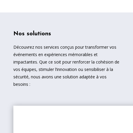
o
m
p
Nos solutions
é
t
Découvrez nos services conçus pour transformer vos
événements en expériences mémorables et
e
impactantes. Que ce soit pour renforcer la cohésion de
n
vos équipes, stimuler l’innovation ou sensibiliser à la
sécurité, nous avons une solution adaptée à vos
c
besoins :
e
s
P
Jeux de coopération :
Développez la solidarité et la
communication au sein de vos équipes à travers des
activités collaboratives.