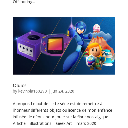
o
Offshoring...
r
t
f
o
l
i
o
Oldies
C
by
kevinpla160290
|
Jun 24, 2020
o
A propos Le but de cette série est de remettre à
n
l’honneur différents objets ou licence de mon enfance
infusée de néons pour jouer sur la fibre nostalgique
t
Affiche – illustrations – Geek Art – mars 2020