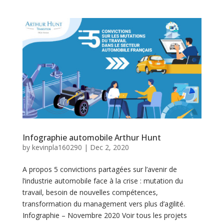
o
m
p
é
t
e
n
c
Infographie automobile Arthur Hunt
by
kevinpla160290
|
Dec 2, 2020
e
s
A propos 5 convictions partagées sur l’avenir de
l’industrie automobile face à la crise : mutation du
travail, besoin de nouvelles compétences,
P
transformation du management vers plus d’agilité.
Infographie – Novembre 2020 Voir tous les projets