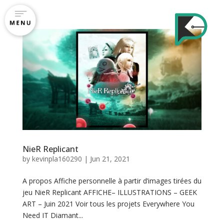
A
c
c
u
e
NieR Replicant
by
kevinpla160290
|
Jun 21, 2021
i
l
A propos Affiche personnelle à partir d’images tirées du
jeu NieR Replicant AFFICHE– ILLUSTRATIONS – GEEK
ART – Juin 2021 Voir tous les projets Everywhere You
C
Need IT Diamant...