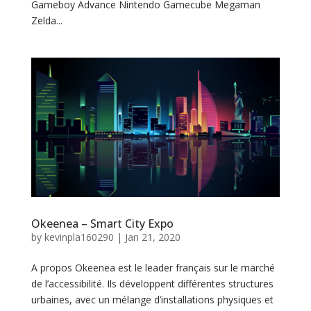
a
Gameboy Advance Nintendo Gamecube Megaman
Zelda...
c
t
Okeenea – Smart City Expo
by
kevinpla160290
|
Jan 21, 2020
A propos Okeenea est le leader français sur le marché
de l’accessibilité. Ils développent différentes structures
urbaines, avec un mélange d’installations physiques et