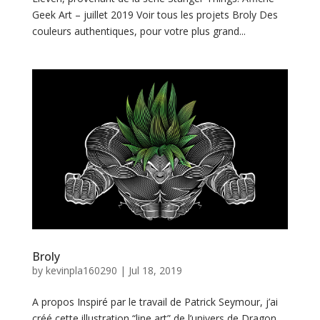
o
Geek Art – juillet 2019 Voir tous les projets Broly Des
r
couleurs authentiques, pour votre plus grand...
t
f
o
l
i
o
C
o
Broly
by
kevinpla160290
|
Jul 18, 2019
n
t
A propos Inspiré par le travail de Patrick Seymour, j’ai
créé cette illustration “line art” de l’univers de Dragon