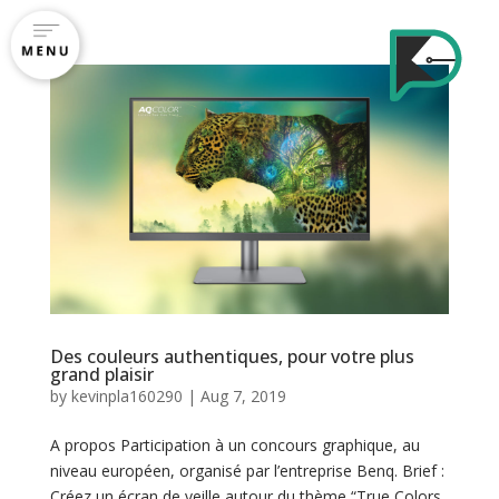
A
c
c
u
e
Des couleurs authentiques, pour votre plus
i
grand plaisir
l
by
kevinpla160290
|
Aug 7, 2019
A propos Participation à un concours graphique, au
niveau européen, organisé par l’entreprise Benq. Brief :
C
Créez un écran de veille autour du thème “True Colors