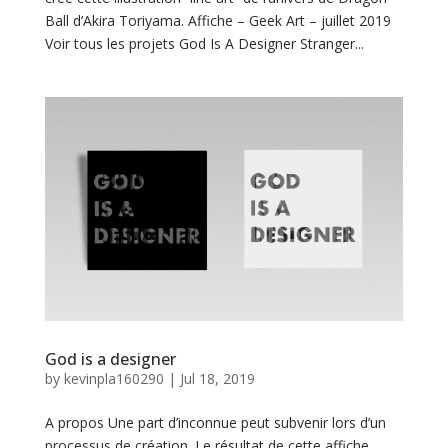
a
Ball d’Akira Toriyama. Affiche – Geek Art – juillet 2019
c
Voir tous les projets God Is A Designer Stranger...
t
God is a designer
by
kevinpla160290
|
Jul 18, 2019
A propos Une part d’inconnue peut subvenir lors d’un
processus de création. Le résultat de cette affiche