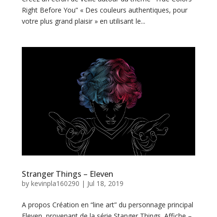
o
Right Before You” « Des couleurs authentiques, pour
votre plus grand plaisir » en utilisant le...
m
p
é
t
e
n
c
e
s
Stranger Things – Eleven
by
kevinpla160290
|
Jul 18, 2019
P
A propos Création en “line art” du personnage principal
Eleven, provenant de la série Stanger Things. Affiche –